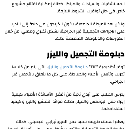
المستشفيات والعيادات والمراكز، كذلك إمكانية افتتاح مشروع
خاص في حال توافرت الشروط اللازمة.
ولكن بعد المرحلة الجامعية، يكون الخريجون في حاجة إلى التدرب
على الإجراءات التجميلية غير الجراحية، بشكل نظري وعملي، من خلال
الكورسات والدبلومات المخصصة لذلك.
دبلومة التجميل والليزر
توفر أكاديمية “EIF”
دبلومة التجميل والليزر
، التي يتم من خلالها
تدريب وتأهيل الأطباء والصيادلة. على كل ما يتعلق بالتجميل غير
الجراحي.
يدرس الطلاب على أيدي نخبة من أفضل الأساتذة الأطباء، كيفية
إجراء حقن البوتكس والفيلر. كذلك فوائد التقشير والليزر وكيفية
استخدامهما.
يتعلم العملاء طريقة تنفيذ حقن الميزوثيرابي التجميلي، كذلك
دراسة الخيوط التجميلية. والتدرب بشكل عملي على أجهزة الديرما