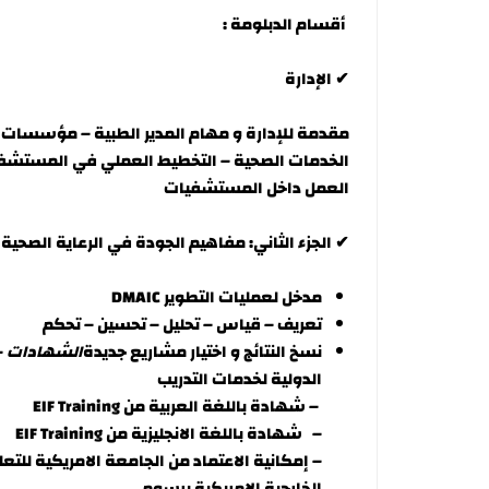
أقسام الدبلومة :
✔ الإدارة
مقدمة للإدارة و مهام المدير الطبية – مؤسسات 
الخدمات الصحية – التخطيط العملي في المستشفي
العمل داخل المستشفيات
✔ الجزء الثاني: مفاهيم الجودة في الرعاية الصحية (مبادئ 
مدخل لعمليات التطوير DMAIC
تعريف – قياس – تحليل – تحسين – تحكم
نسخ النتائج و اختيار مشاريع جديدة
الشهادات
–
الدولية لخدمات التدريب
–
شهادة باللغة العربية من
EIF Training
–
شهادة باللغة الانجليزية من
EIF Training
–
إمكانية الاعتماد من الجامعة الامريكية للتع
الخارجية الامريكية برسوم