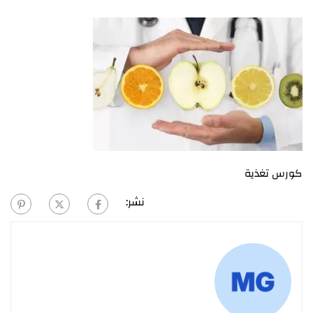
كورس تغذية
نشر: