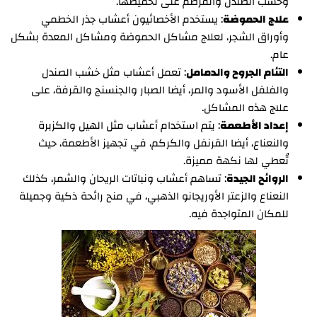
وخشب الصندل والقرطم على تخفيضها.
علاج الحموضة
: يستخدم الأخصائيون أعشاب جذر الخطمي
وأوراق الشجر، لعلاج مشاكل الحموضة ومشاكل المعدة بشكل
عام.
التئام الجروح والدمامل
: تعمل أعشاب مثل خشب الصندل
والفلفل الأسود والمر، أيضا الصبار والجنسنج والقرفة، على
علاج هذه المشاكل.
إعداد الأطعمة
: يتم استخدام أعشاب مثل الهيل والكزبرة
والنعناع، أيضا القرنفل والكركم، في تجهيز الأطعمة، حيث
تُعطي لها نكهة مميزة.
الروائح الجيدة
: تساهم أعشاب ونباتات الريحان والشمر، كذلك
النعناع والزعتر الأوريجانو الذهبي، في منح رائحة ذكية وجميلة
للمكان المتواجدة فيه.