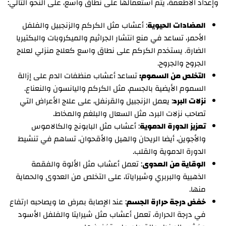
وإعداد الأطعمة، يتم استعمالها على نطاق واسع، على النحو التالي:
المضادات الحيوية
: أعشاب مثل الكركم والزنجبيل والفلفل
الأحمر، تساعد في منع انتشار الجراثيم والميكروبات والبكتيريا
الضارة. يستخدم الكركم على نطاق واسع كعلاج منزلي لعلاج
الجروح والجروح.
التخلص من السموم:
تساعد أعشاب منظفات الدم على إزالة
السموم الأيضية بالجسم، مثل الكركم واليانسون والنعناع.
نزلات البرد
: يعمل الزنجبيل والقرنفل، على علاج الأعراض التي
تصاحب نزلات البرد، مثل السعال والبلغم والمخاط.
تعزيز الدورة الدموية
: أعشاب مثل البابونج والكالاموس
والأجوين، أيضا الريحان والهيل والأقحوان، تساهم في تنشيط
الدورة الدموية والقلب.
الوقاية من العدوى
: تعمل أعشاب مثل الألوة والفقمة
الذهبية والبربري وشيراياتا، على التخلص من العدوى والحماية
منها.
خفض درجة حرارة الجسم
: عند الإصابة بمرض ما ويصاحبه ارتفاع
في درجة الحرارة، تعمل أعشاب مثل شيرايتا والفلفل الأسود