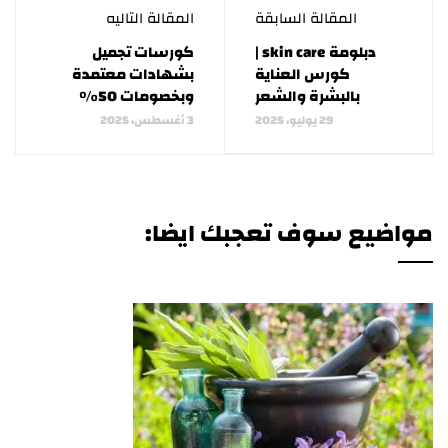
المقالة السابقة
المقالة التاليه
دبلومة skin care |
كورسات تجميل
كورس العناية
بشهادات معتمدة
بالبشرة والشعر
وبخصومات 50%
29 يوليو، 2025
3 أغسطس، 2025
مواضيع سوف تعجبك ايضا: