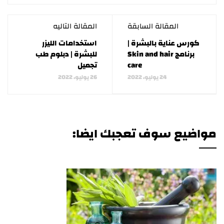
المقالة السابقة
المقالة التاليه
كورس عناية بالبشرة |
استخدامات الليزر
برنامج Skin and hair
للبشرة | دبلوم طب
care
تجميل
24 يوليو، 2022
26 يوليو، 2022
مواضيع سوف تعجبك ايضا: