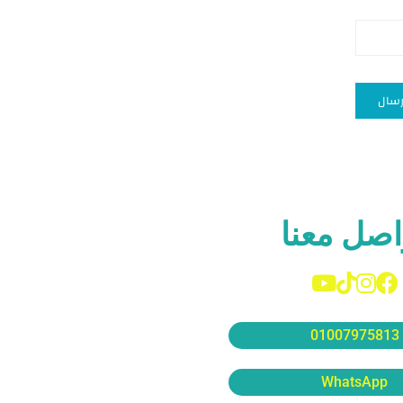
اصل معنا
01007975813
WhatsApp