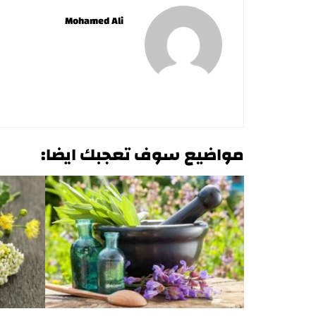
Mohamed Ali
مواضيع سوف تعجبك ايضا: