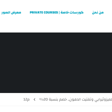
من نحن
كورسات خاصة | PRIVATE COURSES
معرض الصور
يزوثيرابي وتفتيت الدهون.. خصم بنسبة 20%
م12