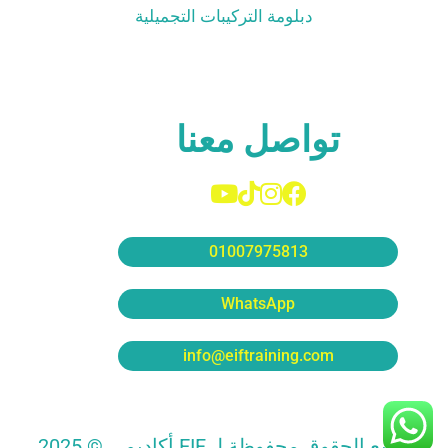
دبلومة التركيبات التجميلية
تواصل معنا
01007975813
WhatsApp
info@eiftraining.com
جميع الحقوق محفوظة لـ EIF أكاديمي © 2025