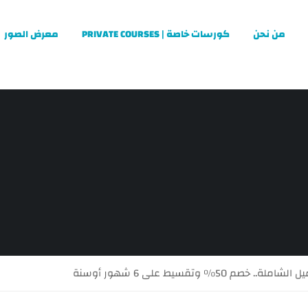
من نحن
كورسات خاصة | PRIVATE COURSES
معرض الصور
. خصم 50% وتقسيط على 6 شهور أوسنة