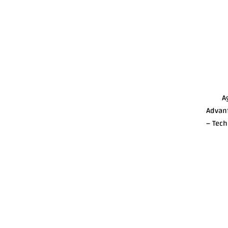
(F
Advant
– Tech