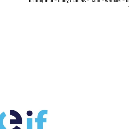
Technique of – filling ( Cheeks – hand – Wrinkles – Na