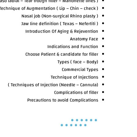
so labial – Tear trough filler – Marionette lines )
Technique of Augmentation ( Lip – Chin – check )
Nasal job (Non-surgical Rhino plasty )
Jaw line definition ( Texas – Nefertiti )
Introduction Of Aging & Rejevention
Anatomy Face
Indications and Function
Choose Patient & candidate for filler
Types ( face – Body)
Commercial Types
Technique of Injections
Techniques of Injection (Needle – Cannula) )
Complications of filler
Precautions to avoid Complications