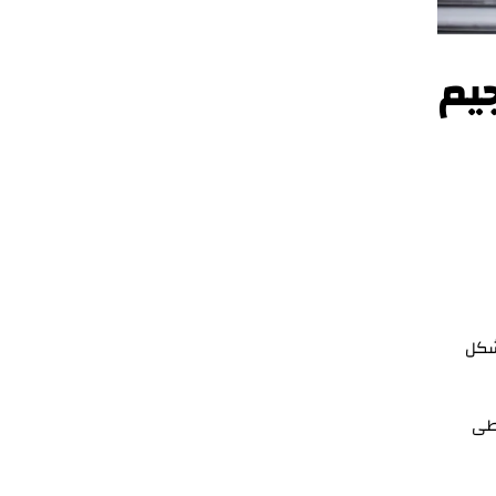
يم
شكل
طى