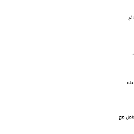
ئج
.
 رحلة
عامل مع