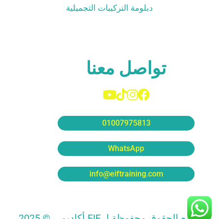
دبلومة التركيبات التجميلية
تواصل معنا
01007975813
WhatsApp
info@eiftraining.com
جميع الحقوق محفوظة لـ EIF أكاديمي © 2025