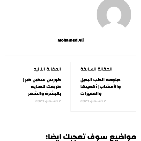
Mohamed Ali
المقالة السابقة
المقالة التاليه
دبلومة الطب البديل
كورس سكين كير |
والأعشاب| أهميتها
طريقك للعناية
والمميزات
بالبشرة والشعر
2 ديسمبر، 2023
2 ديسمبر، 2023
مواضيع سوف تعجبك ايضا: