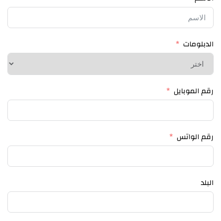
الدبلومات
رقم الموبايل
رقم الواتس
البلد