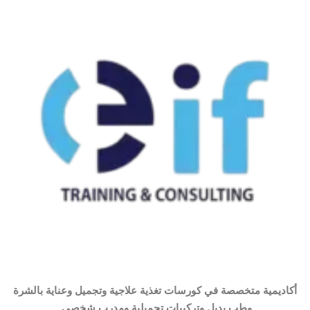
أكاديمية متخصصة في كورسات تغذية علاجية وتجميل وعناية بالشرة
وطب بديل وتركيبات تجميلية ومدرب شخصي.