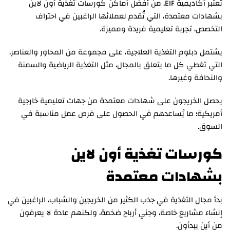
تعتبر أكاديمية EIF، من أفضل أماكن كورسات تغذية أون لاين
بشهادات معتمدة، التي تُقدم لعملائها الراغبين في احتراف
التخصص، تجربة تعليمية فريدة ومميزة.
يشتمل دبلوم التغذية العلاجية، على مجموعة من المحاور والعناصر،
التي تغطي كل ما يتعلق بالمجال، مثل التغذية الرياضية والسمنة
والنحافة وغيرها.
يحصل الخريجون على شهادات معتمدة من جهات تعليمية خارجية
أمريكية؛ ما يُساعدهم في الحصول على فرص عمل مناسبة في
السوق.
كورسات تغذية أون لاين
بشهادات معتمدة
بدأ مجال التغذية في جذب الكثير من الخريجين والشباب، الراغبين في
إنشاء مشاريع خاصة، وجني أرباح ضخمة، ولكنهم عادة لا يعرفون
من أين يبدأون.