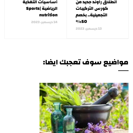
انطلاق راوند جديد من
أساسيات التغذية
كورس التركيبات
الرياضية |Sports
التجميلية.. بخصم
nutrition
50%
14 ديسمبر، 2023
13 ديسمبر، 2023
مواضيع سوف تعجبك ايضا: