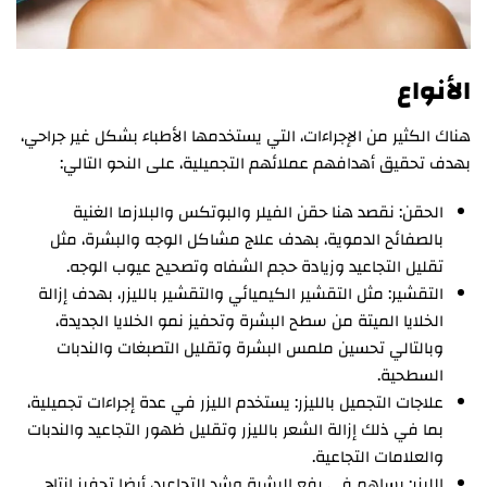
الأنواع
هناك الكثير من الإجراءات، التي يستخدمها الأطباء بشكل غير جراحي،
بهدف تحقيق أهدافهم عملائهم التجميلية، على النحو التالي:
الحقن: نقصد هنا حقن الفيلر والبوتكس والبلازما الغنية
بالصفائح الدموية، بهدف علاج مشاكل الوجه والبشرة، مثل
تقليل التجاعيد وزيادة حجم الشفاه وتصحيح عيوب الوجه.
التقشير: مثل التقشير الكيميائي والتقشير بالليزر، بهدف إزالة
الخلايا الميتة من سطح البشرة وتحفيز نمو الخلايا الجديدة،
وبالتالي تحسين ملمس البشرة وتقليل التصبغات والندبات
السطحية.
علاجات التجميل بالليزر: يستخدم الليزر في عدة إجراءات تجميلية،
بما في ذلك إزالة الشعر بالليزر وتقليل ظهور التجاعيد والندبات
والعلامات التجاعية.
الليزر: يساهم في رفع البشرة وشد التجاعيد، أيضا تحفيز إنتاج