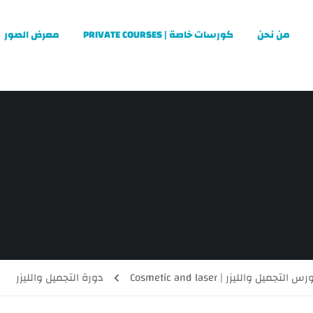
من نحن
كورسات خاصة | PRIVATE COURSES
معرض الصور
ل والليزر | Cosmetic and laser
دورة التجميل والليزر