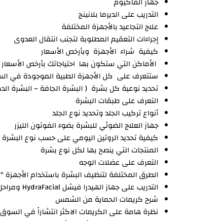
جهاز الفاكيوم
التدريب على الديرما بلانينج
علاج التجاعيد بالأجهزة المختلفة
إجراءات التعقيم المطلوبة لتجنب انتقال العدوى
كيفية شراء الأجهزة وبأرخص الأسعار
الأماكن التي ستكون بها احتياجاتك بأرخص الأسعار
ستتعرف على كل الأجهزة الطبية الموجودة في السو
تحديد نوعية كل بشرة ( البشرة الجافة – البشرة الده
التعرف على طبقات البشرة
أنواع تركيب الجلد وتحديد نوع الجلد
جهاز العلاج الضوئي للبشرة بضوء الفوتون الليزر
كيفية تحديد الروتين اليومي على حسب نوع البشرة
المنتجات التي ينصح بها لكل نوع بشرة
التعرف على عضلات الوجه
الطرق المختلفة لتنظيف البشرة باستخدام الأجهزة “” kin Care
التدريب على جهاز الهيدرا فيشل HydraFacial ومراحل الجهاز وكيفية تشغيله
شرح كريمات الحماية من الشمس
نظرة هامة على الكريمات الاكثر انتشاراً في السوق